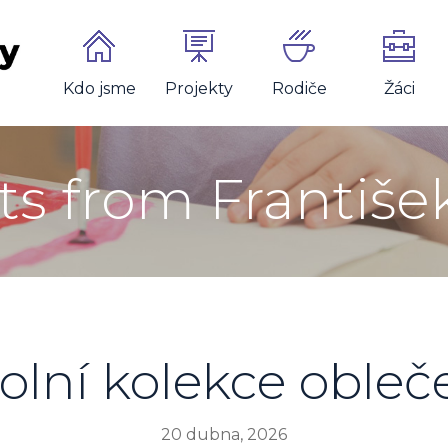
Kdo jsme
Projekty
Rodiče
Žáci
sts from Františe
olní kolekce obleč
20 dubna, 2026