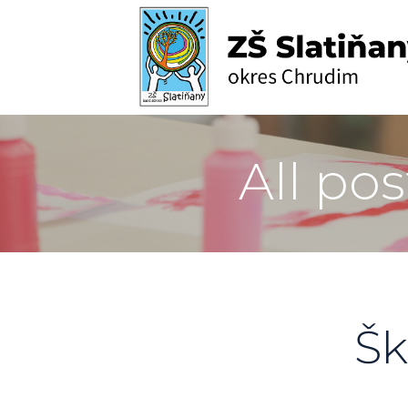
All po
Šk