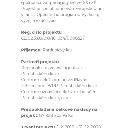
spolupracovat pedagogové ze SŠ i ZŠ.
Projekt je spolufinancován Evropskou unií
v rámci Operačního programu Výzkum,
vývoj a vzdělávání.
Reg. číslo projektu
:
CZ.02.3.68/0.0/16_034/0008527
Příjemce:
Pardubický kraj
Partneři projektu
:
Regionální rozvojová agentura
Pardubického kraje
Centrum celoživotního vzdělávání –
zařízení pro DVPP Pardubického kraje
Centrum uznávání celoživotního učení
Pardubického kraje, o. p. s.
Předpokládané celkové náklady na
projekt
: 87 958 205,95 Kč
Trvání projektu
: 1. 2. 2018 – 31. 12. 2020