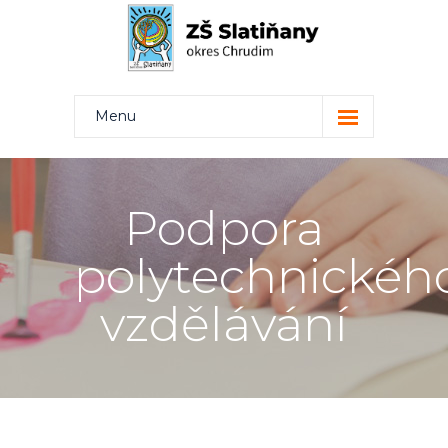
Menu
Kdo jsme
Projekty
Podpora
Rodiče
polytechnickéh
Žáci
vzdělávání
Učitelé
Kontakt
Bakaláři