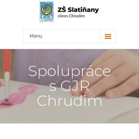
Menu
Kdo jsme
Projekty
Spolupráce
Rodiče
s GJR
Žáci
Chrudim
Učitelé
Kontakt
Bakaláři