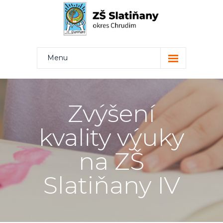
Menu
Kdo jsme
Projekty
Zvýšení
Rodiče
kvality výuky
Žáci
na ZŠ
Učitelé
Slatiňany IV
Kontakt
Bakaláři