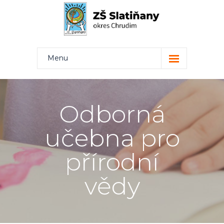
Menu
Kdo jsme
Projekty
Odborná
Rodiče
učebna pro
Žáci
přírodní
Učitelé
vědy
Kontakt
Bakaláři