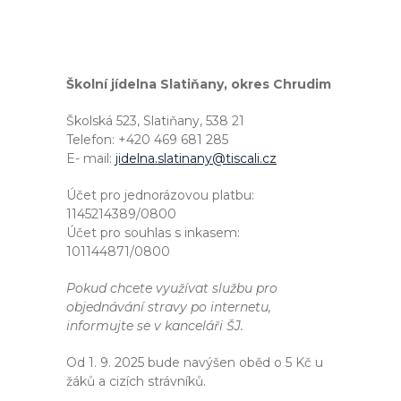
Školní jídelna Slatiňany, okres Chrudim
Školská 523, Slatiňany, 538 21
Telefon: +420 469 681 285
E- mail:
jidelna.slatinany@tiscali.cz
Účet pro jednorázovou platbu:
1145214389/0800
Účet pro souhlas s inkasem:
101144871/0800
Pokud chcete využívat službu pro
objednávání stravy po internetu,
informujte se v kanceláři ŠJ.
Od 1. 9. 2025 bude navýšen oběd o 5 Kč u
žáků a cizích strávníků.