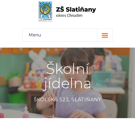
Menu
Kdo jsme
Projekty
Školní
Rodiče
jídelna
Žáci
Učitelé
ŠKOLSKÁ 523, SLATIŇANY
Kontakt
Bakaláři