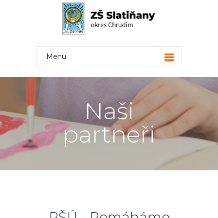
Menu
Kdo jsme
Projekty
Naši
Rodiče
partneři
Žáci
Učitelé
Kontakt
Bakaláři
PŠÚ - Pomáháme