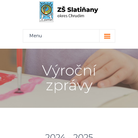
Menu
Kdo jsme
Projekty
Výroční
Rodiče
zprávy
Žáci
Učitelé
Kontakt
Bakaláři
2024 - 2025