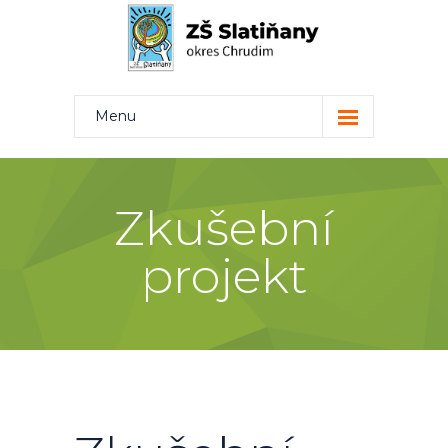
Menu
Kdo jsme
Projekty
Zkušební
Rodiče
projekt
Žáci
Učitelé
Kontakt
Bakaláři