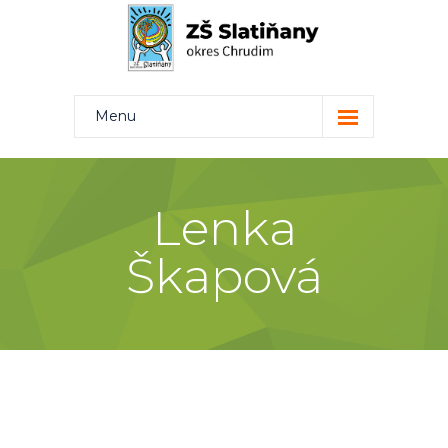
Menu
Kdo jsme
Projekty
Lenka
Rodiče
Škapová
Žáci
Učitelé
Kontakt
Bakaláři