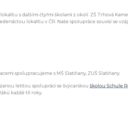
kalitu s dalšími čtyřmi školami z okolí. ZŠ Trhová Kame
 jedenáctou lokalitu v ČR. Naše spolupráce souvisí se 
zacemi spolupracujeme s MŠ Slatiňany, ZUŠ Slatiňany.
nou letitou spolupráci se švýcarskou
školou Schule Ro
áků každé tři roky.