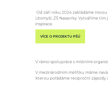
Od září roku 2024 zakládáme novou lo
Litomyšl, ZŠ Nasavrky. Vytváříme tím
inspirace.
VÍCE O PROJEKTU PŠÚ
V rámci spolupráce s místními organi
V mezinárodním měřítku máme naváza
kterou pořádáme reciproční zájezdy ž