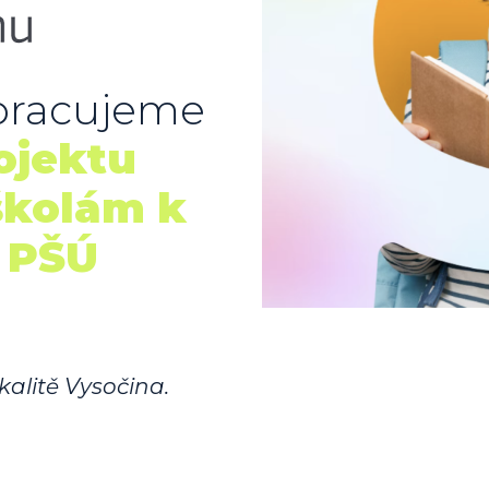
pracujeme
ojektu
kolám k
 PŠÚ
kalitě Vysočina.