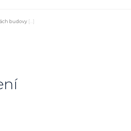
orách budovy
[…]
ení