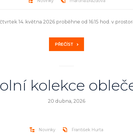
Novinky
martina.brazdova
čtvrtek 14. května 2026 proběhne od 16:15 hod. v prost
PŘEČÍST
olní kolekce obleč
20 dubna, 2026
Novinky
František Hurta