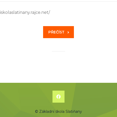
skolaslatinany.rajce.net/
PŘEČÍST
© Základní škola Slatiňany