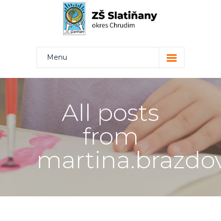
Menu
Kdo jsme
Projekty
All posts
Rodiče
from
Žáci
martina.brazdo
Učitelé
Kontakt
Bakaláři