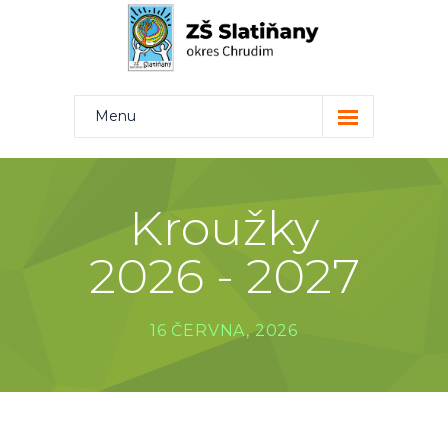
Menu
Kdo jsme
Projekty
Kroužky
Rodiče
2026 - 2027
Žáci
Učitelé
16 ČERVNA, 2026
Kontakt
Bakaláři