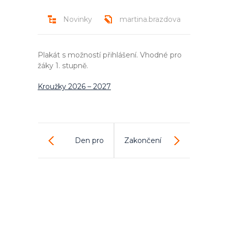
Novinky
martina.brazdova
Plakát s možností přihlášení. Vhodné pro
žáky 1. stupně.
Kroužky 2026 – 2027
Den pro
Zakončení
budoucí
výuky ve
prvňáčky
školním roce
2026 – 2027