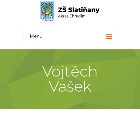
Menu
Kdo jsme
Projekty
Vojtěch
Rodiče
Vašek
Žáci
Učitelé
Kontakt
Bakaláři