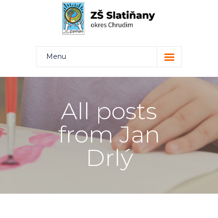
Menu
Kdo jsme
Projekty
All posts
Rodiče
from Jan
Žáci
Drlý
Učitelé
Kontakt
Bakaláři