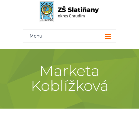
Menu
Kdo jsme
Projekty
Marketa
Rodiče
Koblížková
Žáci
Učitelé
Kontakt
Bakaláři