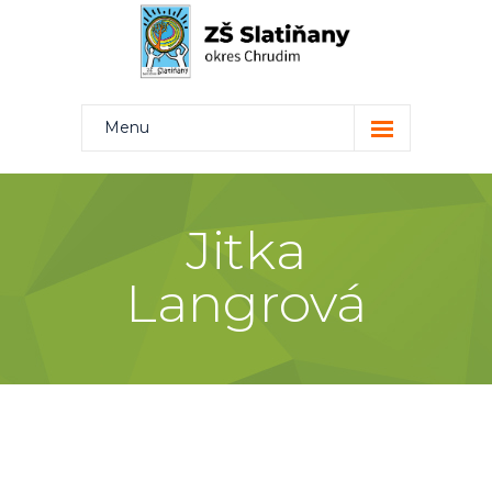
Menu
Kdo jsme
Projekty
Jitka
Rodiče
Langrová
Žáci
Učitelé
Kontakt
Bakaláři